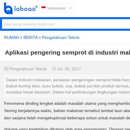
Indonesia

RUMAH
>
BERITA
>
Pengetahuan Teknis
Aplikasi pengering semprot di industri m
Pengetahuan Teknis
Jul. 20, 2017


Dalam industri makanan, peralatan pengeringan semprot tidak han
bubuk kuning telur, susu bubuk, sup, bubuk jus dan produk lainnya
investasi besar-besaran. Dalam hal perlindungan lingkungan nasi
Fenomena dinding lengket adalah masalah utama yang menghambat
Seiring berjalannya waktu, bahan makanan tersebut lambat laun 
dan sarjana telah mengeksplorasi beberapa solusi untuk masalah d
Volume yang berlebihan dibatasi oleh area penempatan. Dengan p