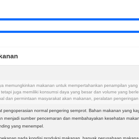
akanan
ya memungkinkan makanan untuk mempertahankan penampilan yang baik 
, tetapi juga memiliki konsumsi daya yang besar dan volume yang berle
onal dan permintaan masyarakat akan makanan, peralatan pengeringan
 pengoperasian normal pengering semprot. Bahan makanan yang kay
akan menjadi sumber pencemaran dan membahayakan kesehatan makanan
inding yang menempel.
enekanan pada kondisi produksi makanan, banyak perusahaan makana