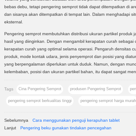
bebas debu, tetapi pengering semprot tidak dapat ditempatkan di 
dan sisanya akan ditempatkan di tempat lain. Dalam menghadapi si
eksternal.
Pengering semprot membutuhkan distribusi ukuran partikel produk ja
hasil yang diinginkan. Dengan mengambil kerapatan curah sebagai 
kerapatan curah yang optimal selama operasi. Pengaruh densitas cu
produk, mode kontak udara, jenis penyemprot dan posisi yang dia
yang berpengalaman diperlukan untuk duduk. Namun, dengan muncul
kelembaban, posisi dan ukuran partikel bahan, itu dapat sangat m
Tags
Cina Pengering Semprot
produsen Pengering Semprot
pen
pengering semprot berkualitas tinggi
pengering semprot harga murah
Sebelumnya
Cara menggunakan penguji kerapuhan tablet
Lanjut
Pengering beku gunakan tindakan pencegahan