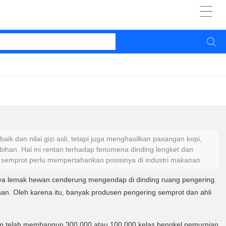


dan nilai gizi asli, tetapi juga menghasilkan pasangan kopi,
bihan. Hal ini rentan terhadap fenomena dinding lengket dan
 semprot perlu mempertahankan posisinya di industri makanan.
a lemak hewan cenderung mengendap di dinding ruang pengering.
. Oleh karena itu, banyak produsen pengering semprot dan ahli
n telah membangun 300.000 atau 100.000 kelas bengkel pemurnian