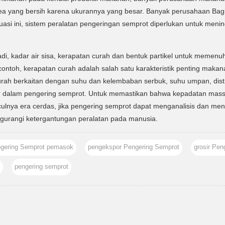
area yang bersih karena ukurannya yang besar. Banyak perusahaan Ba
tuasi ini, sistem peralatan pengeringan semprot diperlukan untuk me
di, kadar air sisa, kerapatan curah dan bentuk partikel untuk memenuh
contoh, kerapatan curah adalah salah satu karakteristik penting mak
rah berkaitan dengan suhu dan kelembaban serbuk, suhu umpan, distri
tur dalam pengering semprot. Untuk memastikan bahwa kepadatan mas
nya era cerdas, jika pengering semprot dapat menganalisis dan meni
engurangi ketergantungan peralatan pada manusia.
gering Semprot pemasok
pengekspor Pengering Semprot
grosir Pen
pengering semprot